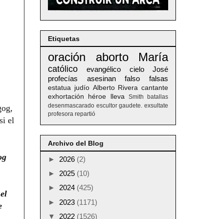
Etiquetas
oración
aborto
María
católico
evangélico
cielo
José
profecías
asesinan
falso
falsas
estatua
judío
Alberto
Rivera
cantante
exhortación
héroe
lleva
Smith
batallas
desenmascarado
escultor
gaudete. exsultate
gog,
profesora
repartió
i el
Archivo del Blog
og
►
2026
(2)
►
2025
(10)
►
2024
(425)
el
►
2023
(1171)
e
▼
2022
(1526)