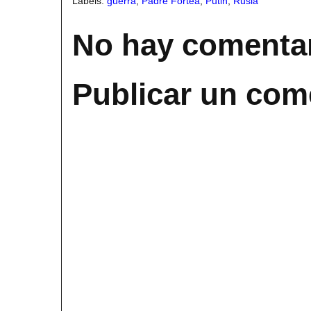
Labels:
guerra
,
Padre Fortea
,
Putin
,
Rusia
No hay comentar
Publicar un com