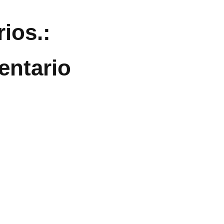
ios.:
entario