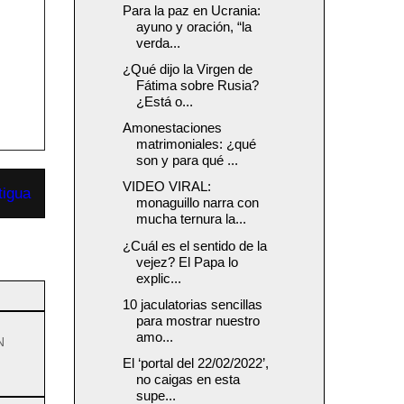
Para la paz en Ucrania:
ayuno y oración, “la
verda...
¿Qué dijo la Virgen de
Fátima sobre Rusia?
¿Está o...
Amonestaciones
matrimoniales: ¿qué
son y para qué ...
VIDEO VIRAL:
tigua
monaguillo narra con
mucha ternura la...
¿Cuál es el sentido de la
vejez? El Papa lo
explic...
10 jaculatorias sencillas
para mostrar nuestro
amo...
N
El ‘portal del 22/02/2022’,
no caigas en esta
supe...