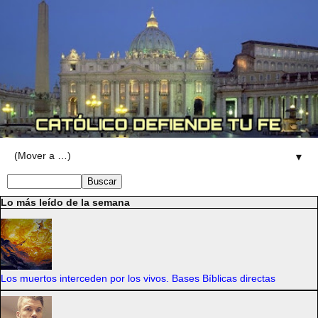
▼
Lo más leído de la semana
Los muertos interceden por los vivos. Bases Bíblicas directas