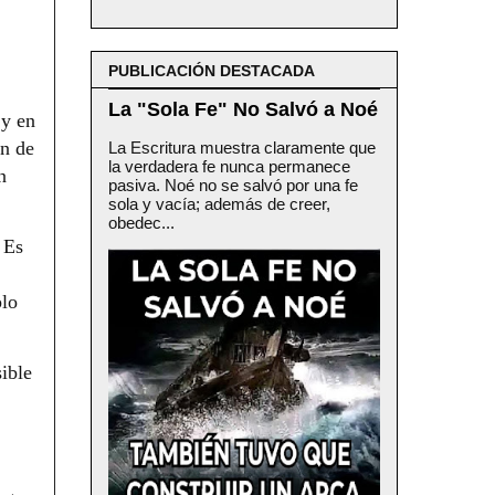
PUBLICACIÓN DESTACADA
La "Sola Fe" No Salvó a Noé
 y en
an de
La Escritura muestra claramente que
la verdadera fe nunca permanece
n
pasiva. Noé no se salvó por una fe
sola y vacía; además de creer,
obedec...
 Es
plo
ible