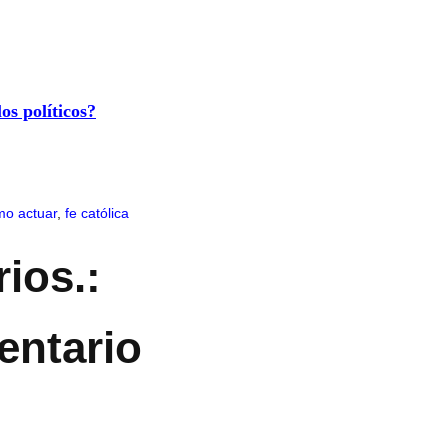
os políticos?
mo actuar
,
fe católica
ios.:
entario