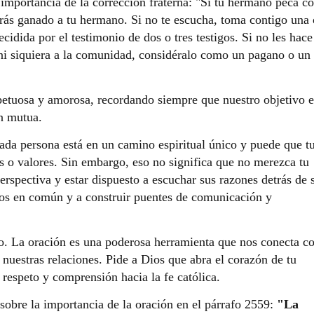
importancia de la corrección fraterna: "Si tu hermano peca co
abrás ganado a tu hermano. Si no te escucha, toma contigo una 
cidida por el testimonio de dos o tres testigos. Si no les hace
 ni siquiera a la comunidad, considéralo como un pagano o un
petuosa y amorosa, recordando siempre que nuestro objetivo e
ón mutua.
ada persona está en un camino espiritual único y puede que t
 o valores. Sin embargo, eso no significa que no merezca tu
rspectiva y estar dispuesto a escuchar sus razones detrás de 
tos en común y a construir puentes de comunicación y
jo. La oración es una poderosa herramienta que nos conecta c
nuestras relaciones. Pide a Dios que abra el corazón de tu
respeto y comprensión hacia la fe católica.
sobre la importancia de la oración en el párrafo 2559:
"La