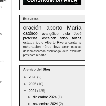
ntra
o
Etiquetas
oración
aborto
María
católico
s
evangélico
cielo
José
profecías
asesinan
falso
falsas
estatua
judío
Alberto
Rivera
cantante
exhortación
héroe
lleva
Smith
batallas
u
desenmascarado
escultor
gaudete. exsultate
profesora
repartió
sus
Archivo del Blog
►
2026
(2)
on
►
2025
(10)
▼
2024
(425)
►
diciembre 2024
(1)
►
noviembre 2024
(2)