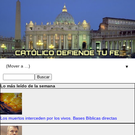
▼
Lo más leído de la semana
Los muertos interceden por los vivos. Bases Bíblicas directas