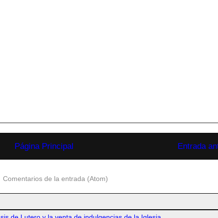
Página Principal
Entrada an
:
Comentarios de la entrada (Atom)
esis de Lutero y la venta de indulgencias de la Iglesia