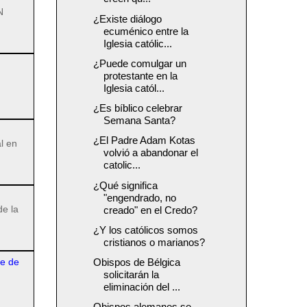
N
¿Existe diálogo
ecuménico entre la
Iglesia católic...
¿Puede comulgar un
protestante en la
Iglesia catól...
¿Es bíblico celebrar
Semana Santa?
¿El Padre Adam Kotas
l en
volvió a abandonar el
catolic...
¿Qué significa
"engendrado, no
de la
creado" en el Credo?
¿Y los católicos somos
cristianos o marianos?
re de
Obispos de Bélgica
solicitarán la
eliminación del ...
Obispos alemanes se