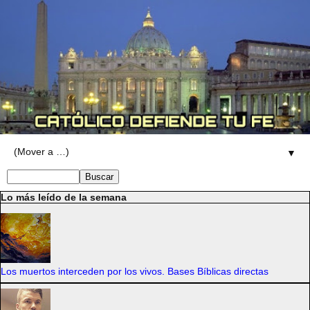
▼
Lo más leído de la semana
Los muertos interceden por los vivos. Bases Bíblicas directas