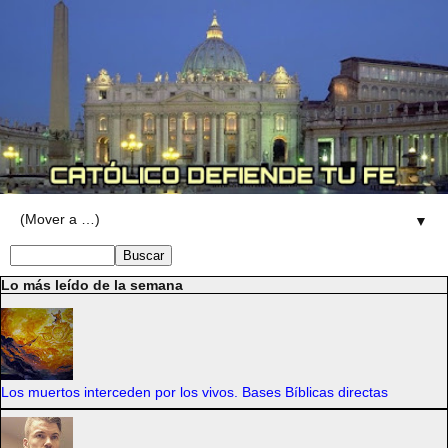
▼
Lo más leído de la semana
Los muertos interceden por los vivos. Bases Bíblicas directas