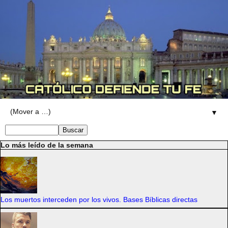
▼
Lo más leído de la semana
Los muertos interceden por los vivos. Bases Bíblicas directas