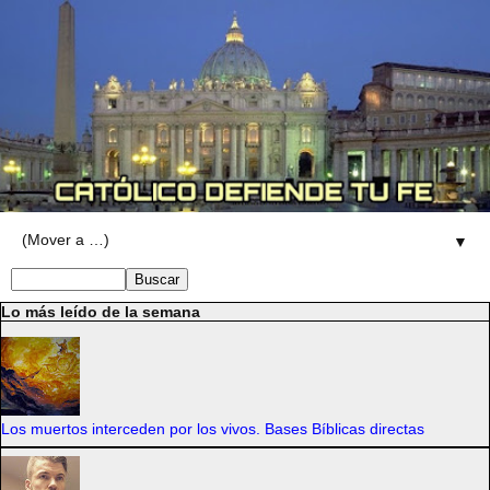
▼
Lo más leído de la semana
Los muertos interceden por los vivos. Bases Bíblicas directas