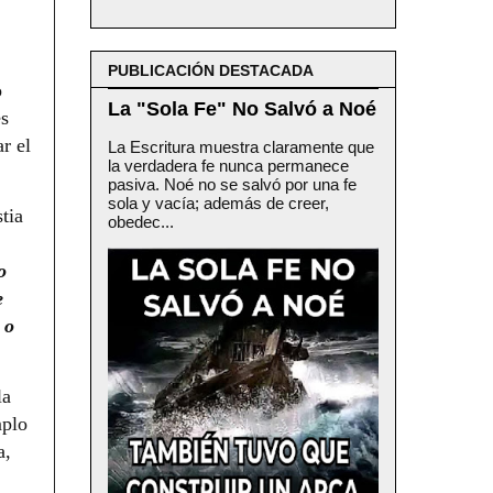
PUBLICACIÓN DESTACADA
o
La "Sola Fe" No Salvó a Noé
es
r el
La Escritura muestra claramente que
la verdadera fe nunca permanece
pasiva. Noé no se salvó por una fe
sola y vacía; además de creer,
tia
obedec...
o
e
 o
la
mplo
a,