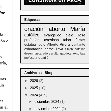
la
lar
Etiquetas
oración
aborto
María
ia el
católico
evangélico
cielo
José
profecías
asesinan
falso
falsas
ión o
estatua
judío
Alberto
Rivera
cantante
exhortación
héroe
lleva
Smith
batallas
desenmascarado
escultor
gaudete. exsultate
o
profesora
repartió
ría,
Archivo del Blog
uras
►
2026
(2)
 un
►
2025
(10)
▼
2024
(425)
es
►
diciembre 2024
(1)
en el
►
noviembre 2024
(2)