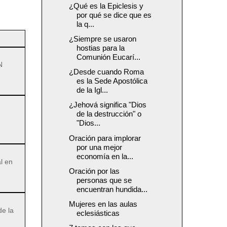
¿Qué es la Epiclesis y
por qué se dice que es
la q...
¿Siempre se usaron
hostias para la
Comunión Eucarí...
N
¿Desde cuando Roma
es la Sede Apostólica
de la Igl...
¿Jehová significa "Dios
de la destrucción" o
"Dios...
Oración para implorar
por una mejor
economía en la...
l en
Oración por las
personas que se
encuentran hundida...
Mujeres en las aulas
de la
eclesiásticas