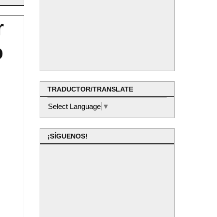
r
o
TRADUCTOR/TRANSLATE
Select Language
▼
¡SÍGUENOS!