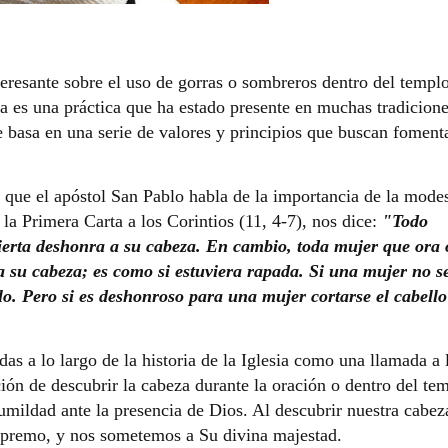
teresante sobre el uso de gorras o sombreros dentro del templ
ta es una práctica que ha estado presente en muchas tradicion
 se basa en una serie de valores y principios que buscan fomenta
 que el apóstol San Pablo habla de la importancia de la modes
 la Primera Carta a los Corintios (11, 4-7), nos dice:
"Todo
ierta deshonra a su cabeza. En cambio, toda mujer que ora 
a su cabeza; es como si estuviera rapada. Si una mujer no s
lo. Pero si es deshonroso para una mujer cortarse el cabello
as a lo largo de la historia de la Iglesia como una llamada a 
ción de descubrir la cabeza durante la oración o dentro del te
mildad ante la presencia de Dios. Al descubrir nuestra cabez
premo, y nos sometemos a Su divina majestad.