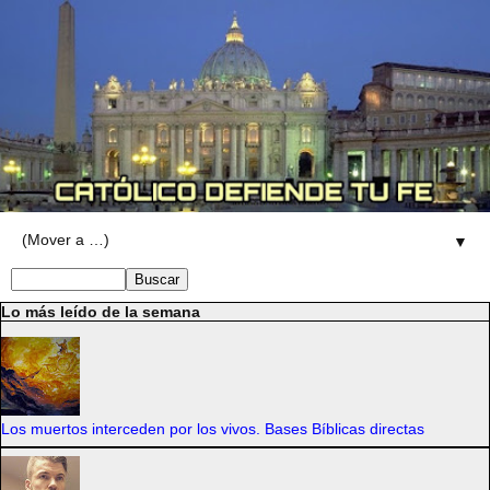
▼
Lo más leído de la semana
Los muertos interceden por los vivos. Bases Bíblicas directas