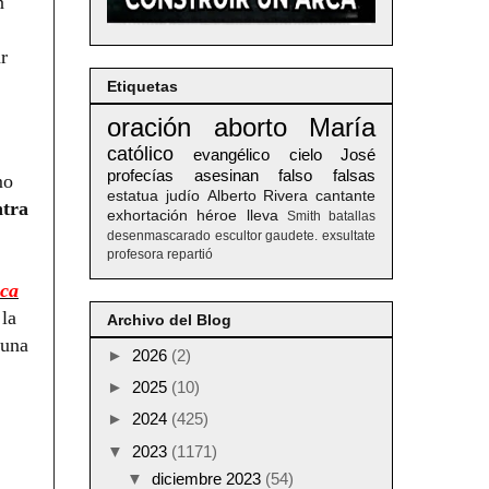
n
r
Etiquetas
oración
aborto
María
católico
evangélico
cielo
José
profecías
asesinan
falso
falsas
mo
estatua
judío
Alberto
Rivera
cantante
ntra
exhortación
héroe
lleva
Smith
batallas
desenmascarado
escultor
gaudete. exsultate
profesora
repartió
nca
 la
Archivo del Blog
 una
►
2026
(2)
►
2025
(10)
►
2024
(425)
▼
2023
(1171)
▼
diciembre 2023
(54)