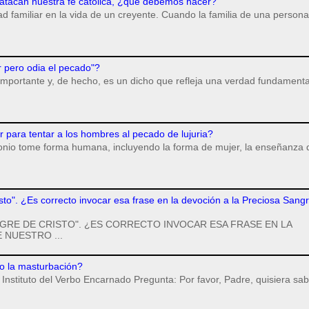
 atacan nuestra fe católica, ¿qué debemos hacer?
dad familiar en la vida de un creyente. Cuando la familia de una persona
r pero odia el pecado"?
importante y, de hecho, es un dicho que refleja una verdad fundamenta
para tentar a los hombres al pecado de lujuria?
monio tome forma humana, incluyendo la forma de mujer, la enseñanza 
isto". ¿Es correcto invocar esa frase en la devoción a la Preciosa Sang
GRE DE CRISTO". ¿ES CORRECTO INVOCAR ESA FRASE EN LA
 NUESTRO ...
o la masturbación?
Instituto del Verbo Encarnado Pregunta: Por favor, Padre, quisiera sab