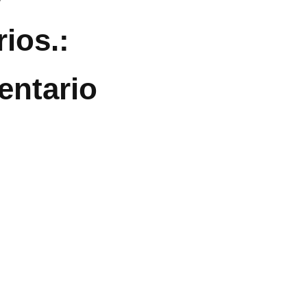
ios.:
entario