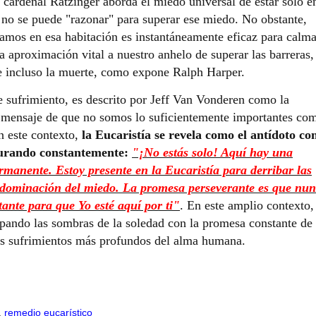
l cardenal Ratzinger aborda el miedo universal de estar solo e
 no se puede "razonar" para superar ese miedo. No obstante,
amos en esa habitación es instantáneamente eficaz para calma
na aproximación vital a nuestro anhelo de superar las barreras,
 e incluso la muerte, como expone Ralph Harper.
 sufrimiento, es descrito por Jeff Van Vonderen como la
l mensaje de que no somos lo suficientemente importantes co
n este contexto,
la Eucaristía se revela como el antídoto co
egurando constantemente:
"¡No estás solo! Aquí hay una
ermanente. Estoy presente en la Eucaristía para derribar las
la dominación del miedo. La promesa perseverante es que nu
tante para que Yo esté aquí por ti"
. En este amplio contexto,
ipando las sombras de la soledad con la promesa constante de
 los sufrimientos más profundos del alma humana.
,
remedio eucarístico