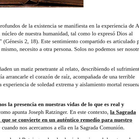
profundos de la existencia se manifiesta en la experiencia de 
l núcleo de nuestra humanidad, tal como lo expresó Dios al
" (Génesis 2, 18). Este sentimiento compartido es articulado 
o mismo, necesito a otra persona. Solos no podemos ser nosot
den un matiz penetrante al relato, describiendo el sufrimien
ía arrancarle el corazón de raíz, acompañada de una terrible
a experiencia de soledad extrema y aislamiento mortal resuen
os la presencia en nuestras vidas de lo que es real y
como apunta Joseph Ratzinger. En este contexto,
la Sagrada
l que se convierte en un auténtico remedio para nuestro
e cuando nos acercamos a ella en la Sagrada Comunión.