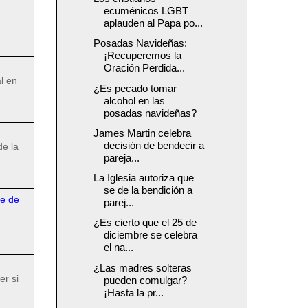
ecuménicos LGBT
aplauden al Papa po...
Posadas Navideñas:
¡Recuperemos la
Oración Perdida...
l en
¿Es pecado tomar
alcohol en las
posadas navideñas?
James Martin celebra
decisión de bendecir a
de la
pareja...
La Iglesia autoriza que
se de la bendición a
re de
parej...
¿Es cierto que el 25 de
diciembre se celebra
el na...
¿Las madres solteras
er si
pueden comulgar?
¡Hasta la pr...