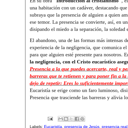
En su obra
"Introducción al cristianismo"
, e
una habitación con un cadáver, destacando que
subraya que la presencia de alguien a quien am
ese temor. La presencia se convierte, así, en u
disipando el miedo a la separación, la soledad
El abandono, una de las formas más intensas de
experiencia de la negligencia, que comunica e
para que alguien esté presente para nosotros. E
la negligencia, con el Cristo eucarístico as
Presencia a la que puedes acercarte, real y p
barreras que te retienen y para poner fin a 
dejo de repetir: Eres lo suficientemente impor
Eucaristía se erige como un faro luminoso, dis
Presencia que trasciende las barreras y alivia
Labels:
Eucaristía
,
presencia de Jesús
,
presencia real