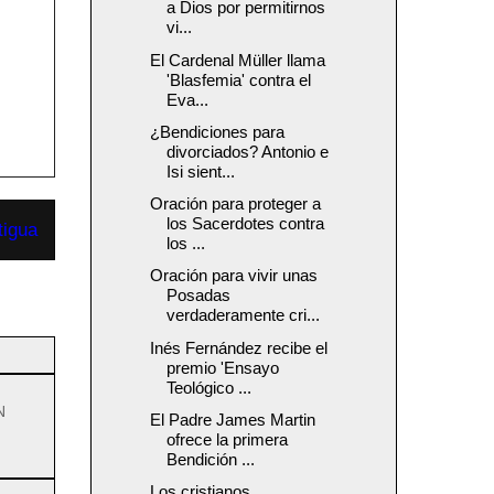
a Dios por permitirnos
vi...
El Cardenal Müller llama
'Blasfemia' contra el
Eva...
¿Bendiciones para
divorciados? Antonio e
Isi sient...
Oración para proteger a
los Sacerdotes contra
tigua
los ...
Oración para vivir unas
Posadas
verdaderamente cri...
Inés Fernández recibe el
premio 'Ensayo
Teológico ...
N
El Padre James Martin
ofrece la primera
Bendición ...
Los cristianos