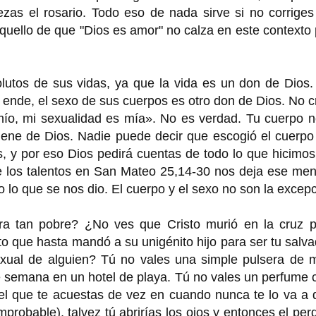
zas el rosario. Todo eso de nada sirve si no corriges
aquello de que "Dios es amor" no calza en este contexto
lutos de sus vidas, ya que la vida es un don de Dios.
 ende, el sexo de sus cuerpos es otro don de Dios. No 
mío, mi sexualidad es mía». No es verdad. Tu cuerpo n
viene de Dios. Nadie puede decir que escogió el cuerpo
s, y por eso Dios pedirá cuentas de todo lo que hicimo
e los talentos en San Mateo 25,14-30 nos deja ese men
 lo que se nos dio. El cuerpo y el sexo no son la excepc
a tan pobre? ¿No ves que Cristo murió en la cruz po
o que hasta mandó a su unigénito hijo para ser tu salv
exual de alguien? Tú no vales una simple pulsera de m
de semana en un hotel de playa. Tú no vales un perfume 
l que te acuestas de vez en cuando nunca te lo va a d
mprobable), talvez tú abrirías los ojos y entonces el per