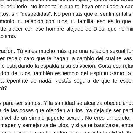
el adulterio. No importa lo que te haya empujado a ca
ntos, sin "despedidas". No permitas que el sentimentali
imonio, tu relación con Dios, tu familia, eso es lo que
 placer con ese hombre alejado de Dios, que no mir
abismo.
lvación. Tú vales mucho más que una relación sexual fur
r regalo caro que te hagan, a cambio del cual te vas 
 está dando la espalda a su salvación. Corta esa rela
don de Dios, también es templo del Espíritu Santo. Si
 arrepentirte de nada, ¿estás segura de que te esper
rá?
 para ser santos. Y la santidad se alcanza obedeciend
 de las cosas que ofenden a Dios. Ya deja de ser part
nivel de un simple juguete sexual. No eres un objeto,
 imagen y semejanza de Dios, y si ya te bautizaste, ent
 eres casada, vive tu matrimonio en santa fidelidad. Si