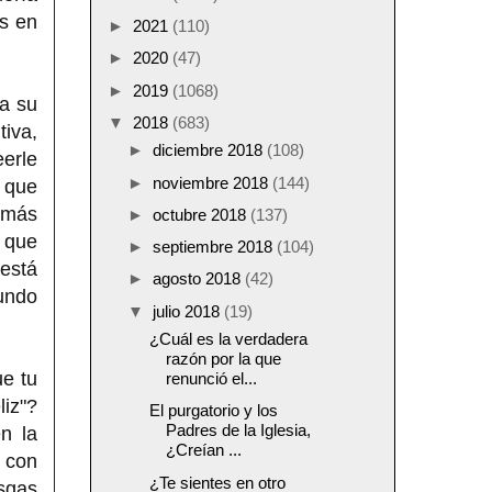
os en
►
2021
(110)
►
2020
(47)
►
2019
(1068)
 a su
▼
2018
(683)
tiva,
►
diciembre 2018
(108)
erle
►
noviembre 2018
(144)
, que
o más
►
octubre 2018
(137)
z que
►
septiembre 2018
(104)
 está
►
agosto 2018
(42)
undo
▼
julio 2018
(19)
¿Cuál es la verdadera
razón por la que
ue tu
renunció el...
liz"?
El purgatorio y los
Padres de la Iglesia,
n la
¿Creían ...
a con
¿Te sientes en otro
esgas