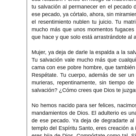
tu salvación al permanecer en el pecado d
ese pecado, ya córtalo, ahora, sin miramie
el resentimiento nublen tu juicio. Tu matr
mucho más que unos momentos fugaces de
que hace y que solo está arrastrándote al 
Mujer, ya deja de darle la espalda a la sa
Tu salvación vale mucho más que cualquie
cama con ese pobre hombre, que también le
Respétate. Tu cuerpo, además de ser un 
murieras, repentinamente, sin tiempo de
salvación? ¿Cómo crees que Dios te juzga
No hemos nacido para ser felices, nacimos
mandamientos de Dios. El adulterio es una
de ese pecado. Ya deja de degradarte al 
templo del Espíritu Santo, eres creación a
eres hija de Dios. Compórtate como tal. Si