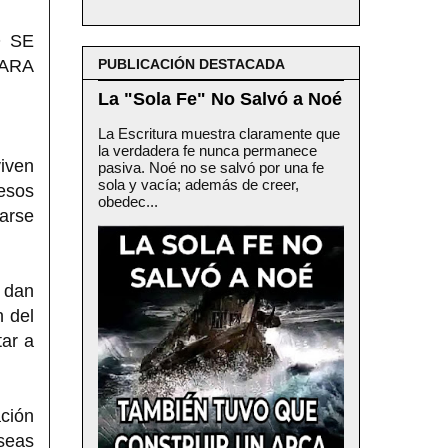
O SE
ARA
PUBLICACIÓN DESTACADA
La "Sola Fe" No Salvó a Noé
La Escritura muestra claramente que
la verdadera fe nunca permanece
viven
pasiva. Noé no se salvó por una fe
sola y vacía; además de creer,
esos
obedec...
arse
s dan
n del
ar a
ación
seas