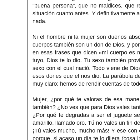
"buena persona", que no maldices, que re
situación cuanto antes. Y definitivamente 
nada.
Ni el hombre ni la mujer son dueños abso
cuerpos también son un don de Dios, y por
en esas frases que dicen «mi cuerpo es 
tuyo, Dios te lo dio. Tu sexo también pro
sexo con el cual nació. Todo viene de Dio
esos dones que el nos dio. La parábola d
muy claro: hemos de rendir cuentas de todo
Mujer, ¿por qué te valoras de esa maner
también? ¿No ves que para Dios vales tant
¿Por qué te degradas a ser el juguete s
amarillo, llamado oro. Tú no vales un fin 
¡Tú vales mucho, mucho más! Y ese con e
porque, si acaso un día te lo dijera (cosa i