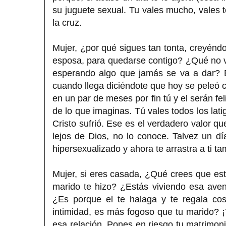
su juguete sexual. Tu vales mucho, vales t
la cruz.
Mujer, ¿por qué sigues tan tonta, creyéndo
esposa, para quedarse contigo? ¿Qué no ve
esperando algo que jamás se va a dar? E
cuando llega diciéndote que hoy se peleó co
en un par de meses por fin tú y el serán f
de lo que imaginas. Tú vales todos los lat
Cristo sufrió. Ese es el verdadero valor q
lejos de Dios, no lo conoce. Talvez un 
hipersexualizado y ahora te arrastra a ti ta
Mujer, si eres casada, ¿Qué crees que es
marido te hizo? ¿Estás viviendo esa aven
¿Es porque el te halaga y te regala c
intimidad, es más fogoso que tu marido? 
esa relación. Pones en riesgo tu matrimonio