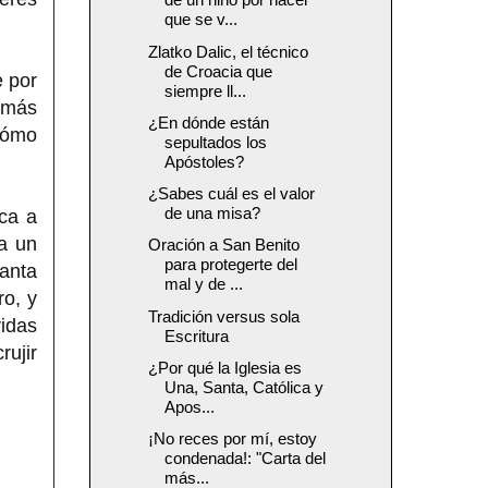
que se v...
Zlatko Dalic, el técnico
de Croacia que
e por
siempre ll...
l más
¿En dónde están
cómo
sepultados los
Apóstoles?
¿Sabes cuál es el valor
de una misa?
ca a
ia un
Oración a San Benito
para protegerte del
santa
mal y de ...
ro, y
Tradición versus sola
vidas
Escritura
rujir
¿Por qué la Iglesia es
Una, Santa, Católica y
Apos...
¡No reces por mí, estoy
condenada!: "Carta del
más...