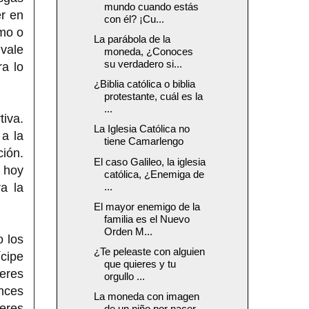
mundo cuando estás
er en
con él? ¡Cu...
smo o
La parábola de la
 vale
moneda, ¿Conoces
su verdadero si...
a lo
¿Biblia católica o biblia
protestante, cuál es la
...
tiva.
La Iglesia Católica no
a la
tiene Camarlengo
ción.
El caso Galileo, la iglesia
 hoy
católica, ¿Enemiga de
a la
...
El mayor enemigo de la
familia es el Nuevo
Orden M...
o los
¿Te peleaste con alguien
ícipe
que quieres y tu
 eres
orgullo ...
onces
La moneda con imagen
 eres
de un niño por nacer