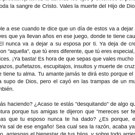
oda la sangre de Cristo. Vales la muerte del Hijo de Di
le a ese cuando te dice que un día de estos va a dejar
s que ya llevan años en ese juego, donde te tiene cau
l nunca va a dejar a su esposa por ti. Ya deja de cre
n "aquella", que tú eres diferente, que tú eres especial
elices. ¡Ya basta! Es hora de que sepas que vales much
igazos, puñetazos, escupitajos, insultos y muerte de cru
ue tiene tu alma. Tu amante jamás te dirá esto porque el
día supo de Dios, pero el cayó en las trampas de un m
mbién.
tás haciendo? ¿Acaso te estás "desquitando" de algo q
tura porque tus amigas te dijeron que "mereces ser fe
osas que tu esposo nunca te ha dado? ¿Es porque, e
¡Ya sal de ese engaño! Sea cual sea la razón, acaba y
, arriesgas el bienestar de tus hijos, y sobre todo arri