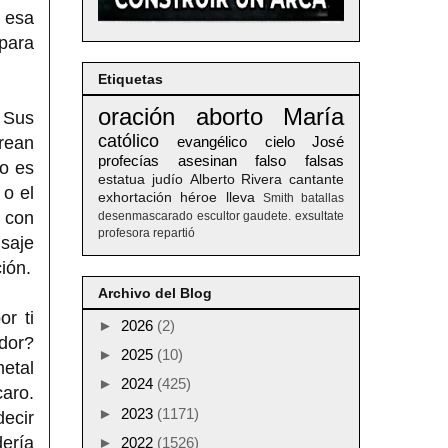
 esa
 para
Etiquetas
oración
aborto
María
 Sus
católico
crean
evangélico
cielo
José
profecías
asesinan
falso
falsas
o es
estatua
judío
Alberto
Rivera
cantante
 o el
exhortación
héroe
lleva
Smith
batallas
s con
desenmascarado
escultor
gaudete. exsultate
profesora
repartió
saje
ión.
Archivo del Blog
r ti
►
2026
(2)
ador?
►
2025
(10)
etal
►
2024
(425)
caro.
►
2023
(1171)
ecir
dería
►
2022
(1526)