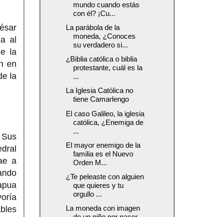
mundo cuando estás
con él? ¡Cu...
ésar
La parábola de la
moneda, ¿Conoces
a al
su verdadero si...
e la
¿Biblia católica o biblia
n en
protestante, cuál es la
de la
...
La Iglesia Católica no
tiene Camarlengo
El caso Galileo, la iglesia
católica, ¿Enemiga de
...
. Sus
El mayor enemigo de la
edral
familia es el Nuevo
ae a
Orden M...
ando
¿Te peleaste con alguien
Capua
que quieres y tu
orgullo ...
yoría
La moneda con imagen
bles
de un niño por nacer