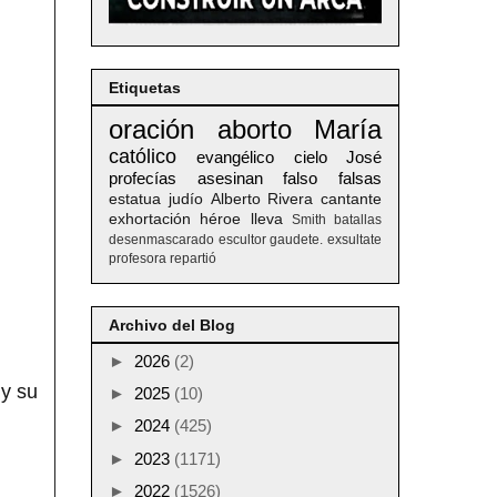
Etiquetas
oración
aborto
María
católico
evangélico
cielo
José
profecías
asesinan
falso
falsas
estatua
judío
Alberto
Rivera
cantante
exhortación
héroe
lleva
Smith
batallas
desenmascarado
escultor
gaudete. exsultate
profesora
repartió
Archivo del Blog
►
2026
(2)
 y su
►
2025
(10)
►
2024
(425)
►
2023
(1171)
►
2022
(1526)