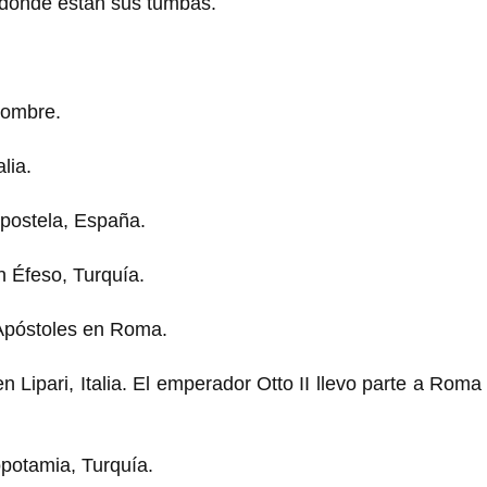
y dónde están sus tumbas.
nombre.
lia.
postela, España.
n Éfeso, Turquía.
s Apóstoles en Roma.
 Lipari, Italia. El emperador Otto II llevo parte a Roma
potamia, Turquía.