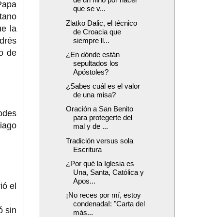
Papa
que se v...
itano
Zlatko Dalic, el técnico
ue la
de Croacia que
ndrés
siempre ll...
o de
¿En dónde están
sepultados los
Apóstoles?
¿Sabes cuál es el valor
de una misa?
Oración a San Benito
odes
para protegerte del
tiago
mal y de ...
Tradición versus sola
Escritura
¿Por qué la Iglesia es
Una, Santa, Católica y
Apos...
ió el
¡No reces por mí, estoy
condenada!: "Carta del
ó sin
más...