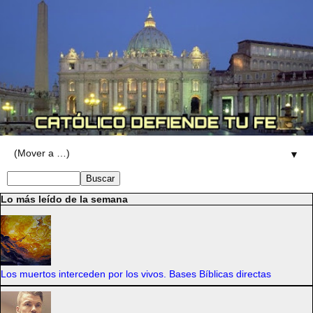
▼
Lo más leído de la semana
Los muertos interceden por los vivos. Bases Bíblicas directas