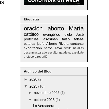
as
Etiquetas
oración
aborto
María
católico
evangélico
cielo
José
profecías
asesinan
falso
falsas
estatua
judío
Alberto
Rivera
cantante
exhortación
héroe
lleva
Smith
batallas
desenmascarado
escultor
gaudete. exsultate
profesora
repartió
Archivo del Blog
►
2026
(2)
▼
2025
(10)
►
noviembre 2025
(1)
▼
octubre 2025
(1)
La Verdadera