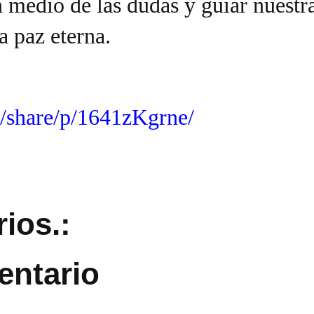
n medio de las dudas y guiar nuestr
a paz eterna.
/share/p/1641zKgrne/
ios.:
entario