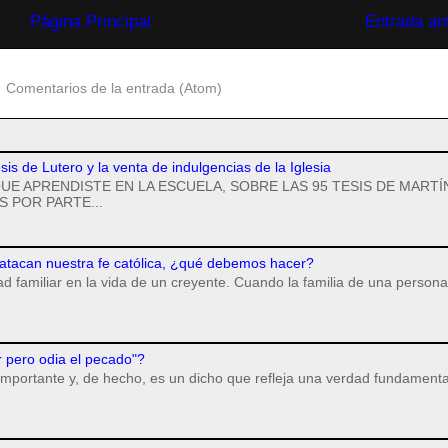
Página Principal
Entrada an
:
Comentarios de la entrada (Atom)
esis de Lutero y la venta de indulgencias de la Iglesia
UE APRENDISTE EN LA ESCUELA, SOBRE LAS 95 TESIS DE MARTÍ
 POR PARTE...
 atacan nuestra fe católica, ¿qué debemos hacer?
dad familiar en la vida de un creyente. Cuando la familia de una persona
r pero odia el pecado"?
importante y, de hecho, es un dicho que refleja una verdad fundamenta