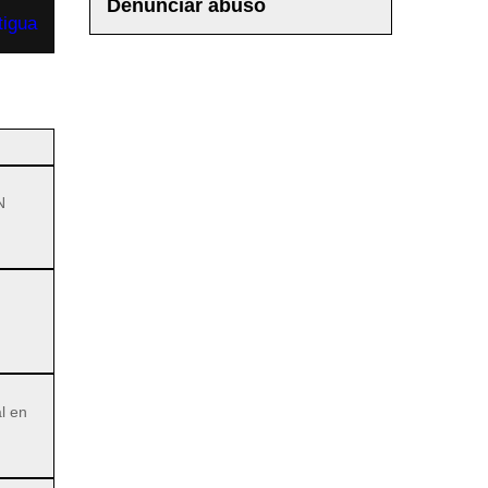
Denunciar abuso
tigua
N
l en