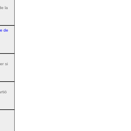
de la
re de
er si
rtió