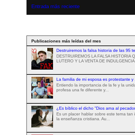
Entrada más reciente
Suscribirse a
Publicaciones más leídas del mes
Destruiremos la falsa historia de las 95 t
DESTRUIREMOS LA FALSA HISTORIA Q
LUTERO Y LA VENTA DE INDULGENCIAS
La familia de mi esposa es protestante y
Entiendo la importancia de la fe y la uni
profesa una fe diferente y...
¿Es bíblico el dicho "Dios ama al pecado
Es un placer hablar sobre este tema tan 
la enseñanza cristiana. Au...