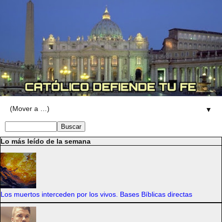
▼
Lo más leído de la semana
Los muertos interceden por los vivos. Bases Bíblicas directas