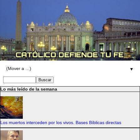
▼
Lo más leído de la semana
Los muertos interceden por los vivos. Bases Bíblicas directas