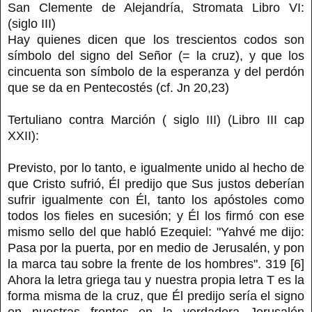
San Clemente de Alejandría, Stromata Libro VI:
(siglo III)
Hay quienes dicen que los trescientos codos son
símbolo del signo del Señor (= la cruz), y que los
cincuenta son símbolo de la esperanza y del perdón
que se da en Pentecostés (cf. Jn 20,23)
Tertuliano contra Marción ( siglo III) (Libro III cap
XXII):
Previsto, por lo tanto, e igualmente unido al hecho de
que Cristo sufrió, Él predijo que Sus justos deberían
sufrir igualmente con Él, tanto los apóstoles como
todos los fieles en sucesión; y Él los firmó con ese
mismo sello del que habló Ezequiel: "Yahvé me dijo:
Pasa por la puerta, por en medio de Jerusalén, y pon
la marca tau sobre la frente de los hombres". 319 [6]
Ahora la letra griega tau y nuestra propia letra T es la
forma misma de la cruz, que Él predijo sería el signo
en nuestras frentes en la verdadera Jerusalén