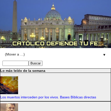
▼
Lo más leído de la semana
Los muertos interceden por los vivos. Bases Bíblicas directas