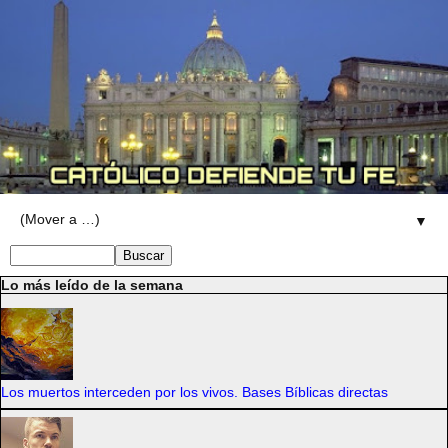
▼
Lo más leído de la semana
Los muertos interceden por los vivos. Bases Bíblicas directas