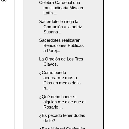
Celebra Cardenal una
multitudinaria Misa en
Latín ...
Sacerdote le niega la
Comunión a la actriz
Susana ...
Sacerdotes realizarán
Bendiciones Públicas
a Parej...
La Oración de Los Tres
Clavos.
¿Cómo puedo
acercarme más a
Dios en medio de la
ru...
¿Qué debo hacer si
alguien me dice que el
Rosario ...
¿Es pecado tener dudas
de fe?
¿Es válida mi Confesión