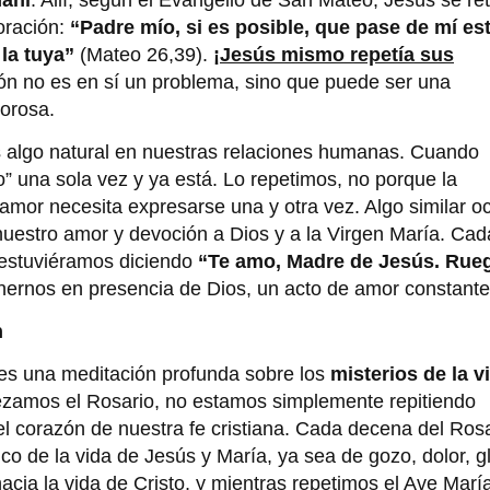
oración:
“Padre mío, si es posible, que pase de mí es
 la tuya”
(Mateo 26,39).
¡Jesús mismo repetía sus
ón no es en sí un problema, sino que puede ser una
vorosa.
es algo natural en nuestras relaciones humanas. Cuando
” una sola vez y ya está. Lo repetimos, no porque la
 amor necesita expresarse una y otra vez. Algo similar o
nuestro amor y devoción a Dios y a la Virgen María. Cad
 estuviéramos diciendo
“Te amo, Madre de Jesús. Rue
ernos en presencia de Dios, un acto de amor constante
n
 es una meditación profunda sobre los
misterios de la v
ezamos el Rosario, no estamos simplemente repitiendo
l corazón de nuestra fe cristiana. Cada decena del Ros
ico de la vida de Jesús y María, ya sea de gozo, dolor, gl
cia la vida de Cristo, y mientras repetimos el Ave María