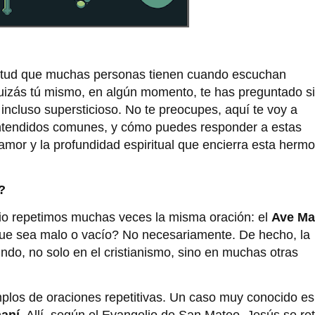
ietud que muchas personas tienen cuando escuchan
uizás tú mismo, en algún momento, te has preguntado si
 incluso supersticioso. No te preocupes, aquí te voy a
entendidos comunes, y cómo puedes responder a estas
amor y la profundidad espiritual que encierra esta herm
?
io repetimos muchas veces la misma oración: el
Ave Ma
ue sea malo o vacío? No necesariamente. De hecho, la
fundo, no solo en el cristianismo, sino en muchas otras
mplos de oraciones repetitivas. Un caso muy conocido es
aní
. Allí, según el Evangelio de San Mateo, Jesús se ret