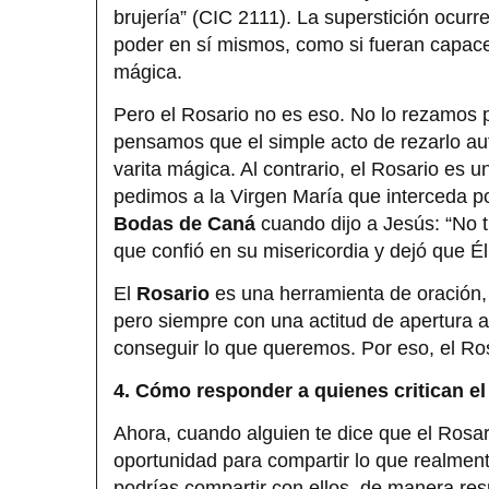
brujería” (CIC 2111). La superstición ocur
poder en sí mismos, como si fueran capace
mágica.
Pero el Rosario no es eso. No lo rezamos 
pensamos que el simple acto de rezarlo a
varita mágica. Al contrario, el Rosario es 
pedimos a la Virgen María que interceda por
Bodas de Caná
cuando dijo a Jesús: “No ti
que confió en su misericordia y dejó que Él
El
Rosario
es una herramienta de oración,
pero siempre con una actitud de apertura a 
conseguir lo que queremos. Por eso, el Ros
4. Cómo responder a quienes critican el
Ahora, cuando alguien te dice que el Rosari
oportunidad para compartir lo que realment
podrías compartir con ellos, de manera res