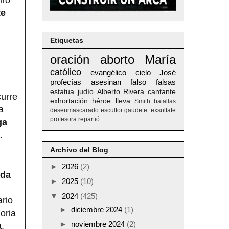
te
Etiquetas
oración
aborto
María
católico
evangélico
cielo
José
profecías
asesinan
falso
falsas
estatua
judío
Alberto
Rivera
cantante
curre
exhortación
héroe
lleva
Smith
batallas
a
desenmascarado
escultor
gaudete. exsultate
profesora
repartió
ga
.
Archivo del Blog
►
2026
(2)
ida
►
2025
(10)
▼
2024
(425)
ario
►
diciembre 2024
(1)
oria
►
noviembre 2024
(2)
,