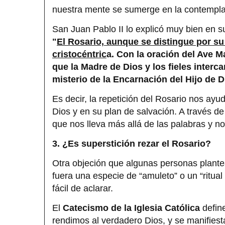
nuestra mente se sumerge en la contempl
San Juan Pablo II lo explicó muy bien en s
"
El Rosario, aunque se distingue por su
cristocéntric
a. Con la oración del Ave Ma
que la Madre de Dios y los fieles inter
misterio de la Encarnación del Hijo de D
Es decir, la repetición del Rosario nos ay
Dios y en su plan de salvación. A través d
que nos lleva más allá de las palabras y n
3. ¿Es superstición rezar el Rosario?
Otra objeción que algunas personas plante
fuera una especie de “amuleto” o un “ritu
fácil de aclarar.
El
Catecismo de la Iglesia Católica
define
rendimos al verdadero Dios, y se manifiest