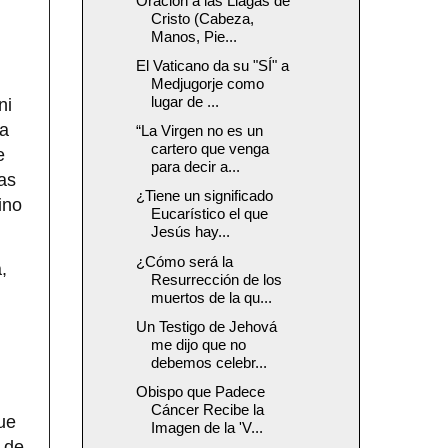
Oración a las Llagas de
Cristo (Cabeza,
Manos, Pie...
El Vaticano da su "SÍ" a
Medjugorje como
lugar de ...
ni
na
“La Virgen no es un
cartero que venga
e
para decir a...
las
¿Tiene un significado
ino
Eucarístico el que
Jesús hay...
¿Cómo será la
,
Resurrección de los
muertos de la qu...
Un Testigo de Jehová
me dijo que no
debemos celebr...
Obispo que Padece
Cáncer Recibe la
ue
Imagen de la 'V...
 de