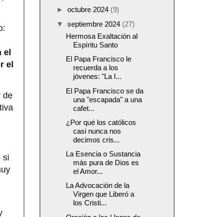
►
octubre 2024
(9)
▼
septiembre 2024
(27)
o:
Hermosa Exaltación al
Espíritu Santo
 el
El Papa Francisco le
r el
recuerda a los
jóvenes: "La I...
El Papa Francisco se da
r de
una "escapada" a una
tiva
cafet...
¿Por qué los católicos
casi nunca nos
decimos cris...
La Esencia o Sustancia
 si
más pura de Dios es
muy
el Amor...
La Advocación de la
Virgen que Liberó a
los Cristi...
y